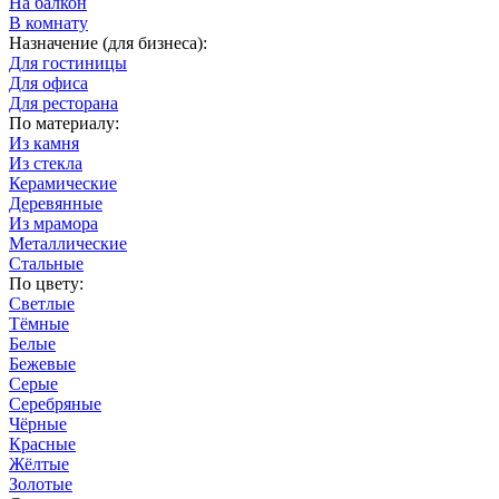
На балкон
В комнату
Назначение (для бизнеса):
Для гостиницы
Для офиса
Для ресторана
По материалу:
Из камня
Из стекла
Керамические
Деревянные
Из мрамора
Металлические
Стальные
По цвету:
Светлые
Тёмные
Белые
Бежевые
Серые
Серебряные
Чёрные
Красные
Жёлтые
Золотые