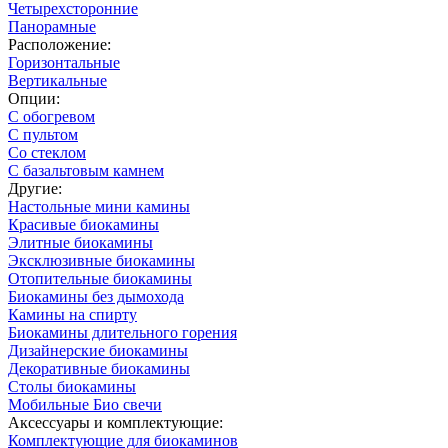
Четырехсторонние
Панорамные
Расположение:
Горизонтальные
Вертикальные
Опции:
С обогревом
С пультом
Со стеклом
С базальтовым камнем
Другие:
Настольные мини камины
Красивые биокамины
Элитные биокамины
Эксклюзивные биокамины
Отопительные биокамины
Биокамины без дымохода
Камины на спирту
Биокамины длительного горения
Дизайнерские биокамины
Декоративные биокамины
Столы биокамины
Мобильные Био свечи
Аксессуары и комплектующие:
Комплектующие для биокаминов