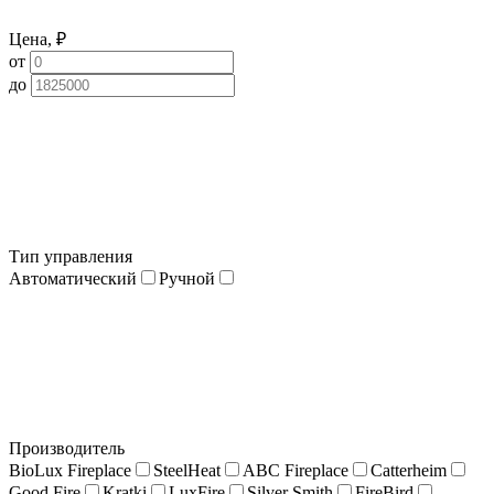
Цена, ₽
от
до
Тип управления
Автоматический
Ручной
Производитель
BioLux Fireplace
SteelHeat
ABC Fireplace
Catterheim
Good Fire
Kratki
LuxFire
Silver Smith
FireBird