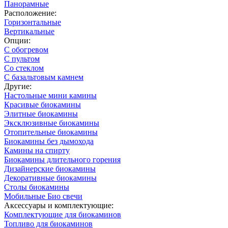
Панорамные
Расположение:
Горизонтальные
Вертикальные
Опции:
С обогревом
С пультом
Со стеклом
С базальтовым камнем
Другие:
Настольные мини камины
Красивые биокамины
Элитные биокамины
Эксклюзивные биокамины
Отопительные биокамины
Биокамины без дымохода
Камины на спирту
Биокамины длительного горения
Дизайнерские биокамины
Декоративные биокамины
Столы биокамины
Мобильные Био свечи
Аксессуары и комплектующие:
Комплектующие для биокаминов
Топливо для биокаминов