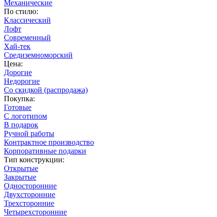
Механические
По стилю:
Классический
Лофт
Современный
Хай-тек
Средиземноморский
Цена:
Дорогие
Недорогие
Со скидкой (распродажа)
Покупка:
Готовые
С логотипом
В подарок
Ручной работы
Контрактное производство
Корпоративные подарки
Тип конструкции:
Открытые
Закрытые
Односторонние
Двухсторонние
Трехсторонние
Четырехсторонние