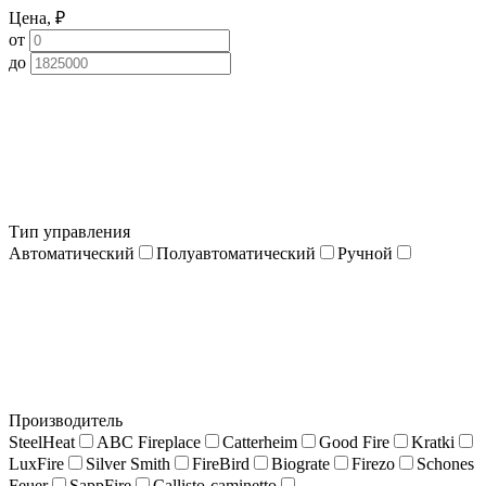
Цена, ₽
от
до
Тип управления
Автоматический
Полуавтоматический
Ручной
Производитель
SteelHeat
ABC Fireplace
Catterheim
Good Fire
Kratki
LuxFire
Silver Smith
FireBird
Biograte
Firezo
Schones
Feuer
SappFire
Callisto-caminetto